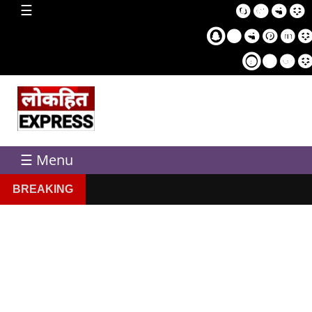
home
☰
Sampl
Pag
☰ Menu
BREAKING