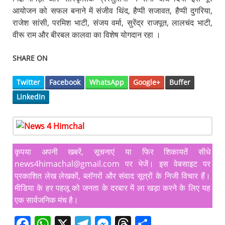
आयोजन को सफल बनाने में संजीव थिंद, हैप्पी सजावत, हैप्पी दुगरिया,
राजेश सांसी, परमिश भाटी, संजय वर्मा, सुरेंद्र राजपूत, लालचंद भाटी,
वीरू राम और बीरबल कालवा का विशेष योगदान रहा ।
SHARE ON
Twitter
Facebook
WhatsApp
Google+
Buffer
LinkedIn
कृपया अपनी खबरें, सूचनाएं या फिर शिकायतें सीधे
news4himachal@gmail.com पर भेजें। इस वेबसाइट पर
प्रकाशित लेख लेखकों, ब्लॉगरों और संवाद सूत्रों के निजी विचार हैं।
मीडिया के हर पहलू को जनता के दरबार में ला खड़ा करने के लिए यह
एक सार्वजनिक मंच है।
F
W
X
T
M
T
S