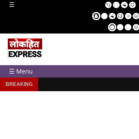
home
☰
Sampl
Pag
☰ Menu
BREAKING