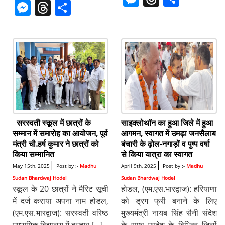
a
h
el
M
T
S
c
at
e
e
h
h
c
at
e
e
h
h
e
s
gr
ss
re
ar
e
s
gr
ss
re
ar
b
A
a
e
a
e
b
A
a
e
a
e
o
p
m
n
d
o
p
m
n
d
o
p
g
s
o
p
g
s
k
er
k
er
सरस्वती स्कूल में छात्रों के
साइक्लोथॉन का हुआ जिले में हुआ
सम्मान में समारोह का आयोजन, पूर्व
आगमन, स्वागत में उमड़ा जनसैलाब
मंत्री चौ.हर्ष कुमार ने छात्रों को
बंचारी के ढ़ोल-नगाड़ों व पुष्प वर्षा
किया सम्मानित
से किया यात्रा का स्वागत
|
|
May 15th, 2025
Post by :-
Madhu
April 9th, 2025
Post by :-
Madhu
Sudan Bhardwaj Hodel
Sudan Bhardwaj Hodel
स्कूल के 20 छात्रों ने मैरिट सूची
होडल, (एम.एस.भारद्वाज): हरियाणा
में दर्ज कराया अपना नाम होडल,
को ड्रग फ्री बनाने के लिए
(एम.एस.भारद्वाज): सरस्वती वरिष्ठ
मुख्यमंत्री नायब सिंह सैनी संदेश