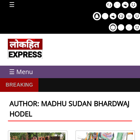
home
☰
Sampl
Pag
☰ Menu
BREAKING
AUTHOR: MADHU SUDAN BHARDWAJ
HODEL