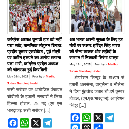
कांग्रेस अध्यक्ष चुनावी हार को नहीं
अब भारत अपनी सुरक्षा के लिए हर
पचा सके, मानसिक संतुलन बिगडा:
मोर्चे पर सक्षम: हरिंद्र सिंह भारत
प्रदीप कुमार एडवोकेट , पूर्व मंत्री
की सैन्य ताकत और शहीदों के
पर जमीन हडपने का आरोप लगाना
सम्मान में निकाली तिरंगा यात्रा
पडा भारी, कांग्रेस प्रदेश अध्यक्ष
|
May 18th, 2025
Post by :-
Madhu
की चौतरफा हुई किरकिरी
Sudan Bhardwaj Hodel
|
May 26th, 2025
Post by :-
Madhu
ऑपरेशन सिन्दूर के माध्यम से
Sudan Bhardwaj Hodel
हमारी थलसेना, वायुसेना व नौसेना
सत्ती सरोवर पर आयोजित पंचायत
ने दिया मुंहतोड जबाब:चौ.हर्ष कुमार
चौबीसी के हजारों सरदारों ने लिया
होडल, (एम.एस.भारद्वाज): आप्रेशन
हिस्सा होडल, 25 मई (एम एस
सिंदूर […]
भारद्वाज): सत्ती सरोवर […]
F
W
X
T
F
W
X
T
a
h
el
M
T
S