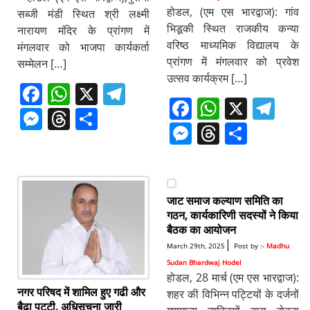
होडल, (एम एस भारद्वाज): गांव
सब्जी मंडी स्थित श्री लक्ष्मी
भिडूकी स्थित राजकीय कन्या
नारायण मंदिर के प्रांगण में
वरिष्ठ माध्यमिक विद्यालय के
मंगलवार को भाजपा कार्यकर्ता
प्रांगण में मंगलवार को प्रवेश
सम्मेलन […]
उत्सव कार्यक्रम […]
F
W
X
T
F
W
X
T
a
h
el
M
T
S
a
h
el
M
T
S
c
at
e
e
h
h
c
at
e
e
h
h
e
s
gr
ss
re
ar
e
s
gr
ss
re
ar
b
A
a
e
a
e
b
A
a
e
a
e
o
p
m
n
d
जाट समाज कल्याण समिति का
o
p
m
n
d
गठन, कार्यकारिणी सदस्यों ने किया
o
p
g
s
बैठक का आयोजन
o
p
g
s
k
er
|
March 29th, 2025
Post by :-
Madhu
k
er
Sudan Bhardwaj Hodel
होडल, 28 मार्च (एम एस भारद्वाज):
नगर परिषद में शामिल हुए गढी और
शहर की विभिन्न पट्टियों के दर्जनों
बैढा पट्टी, अधिसूचना जारी