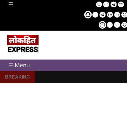
home
☰
Sampl
Pag
☰ Menu
BREAKING