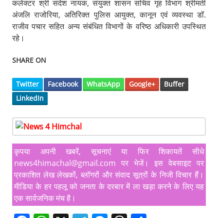
कलेक्टर श्री संदेश नायक, संयुक्त शासन सचिव गृह विभाग श्रीमती
अंजलि राजोरिया, अतिरिक्त पुलिस आयुक्त, कानून एवं व्यवस्था डॉ.
राजीव पचार सहित अन्य संबंधित विभागों के वरिष्ठ अधिकारी उपस्थित
रहे।
SHARE ON
Twitter
Facebook
WhatsApp
Google+
Buffer
LinkedIn
कृपया अपनी खबरें, सूचनाएं या फिर शिकायतें सीधे
news4himachal@gmail.com पर भेजें। इस वेबसाइट पर
प्रकाशित लेख लेखकों, ब्लॉगरों और संवाद सूत्रों के निजी विचार हैं।
मीडिया के हर पहलू को जनता के दरबार में ला खड़ा करने के लिए यह
एक सार्वजनिक मंच है।