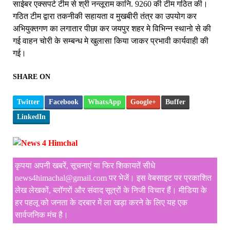
साईबर एक्सपर्ट टीम से श्री नन्लूराम कानि. 9260 की टीम गठित की।
गठित टीम द्वारा तकनीकी सहायता व मुखबीरी तंत्र का उपयोग कर
अभियुक्तगण का लगातार पीछा कर जयपुर शहर मे विभिन्न स्थानो से की
गई वाहन चोरी के सम्बन्ध मे खुलासा किया जाकर प्रभावी कार्यवाही की
गई।
SHARE ON
Twitter
Facebook
WhatsApp
Google+
Buffer
LinkedIn
कृपया अपनी खबरें, सूचनाएं या फिर शिकायतें सीधे
news4himachal@gmail.com पर भेजें। इस वेबसाइट पर प्रकाशित
लेख लेखकों, ब्लॉगरों और संवाद सूत्रों के निजी विचार हैं। मीडिया के
हर पहलू को जनता के दरबार में ला खड़ा करने के लिए यह एक
सार्वजनिक मंच है।