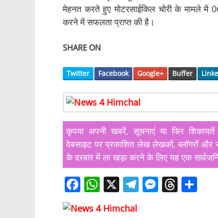
मेहनत करते हुए मोटरसाईकिल चोरी के मामले में 0
करने में सफलता प्राप्त की है।
SHARE ON
Twitter
Facebook
Google+
Buffer
Link
कृपया अपनी खबरें, सूचनाएं या फिर शिका
वेबसाइट पर प्रकाशित लेख लेखकों, ब्लॉगरों और स
के दरबार में ला खड़ा करने के लिए यह एक सार्वजन
F
W
X
T
M
T
S
a
h
el
e
h
h
c
at
e
ss
re
ar