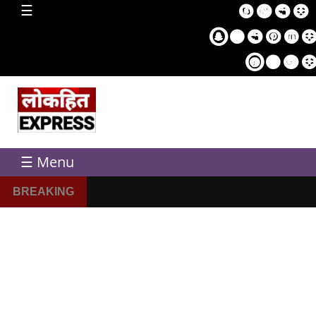
home
☰
Sampl
Pag
☰ Menu
BREAKING