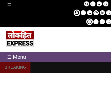
home
☰
Sampl
Pag
☰ Menu
BREAKING