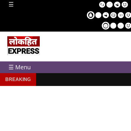
home
☰
Sampl
Pag
☰ Menu
BREAKING