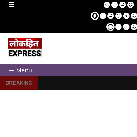
home
☰
Sampl
Pag
☰ Menu
BREAKING