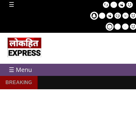
home
☰
Sampl
Pag
☰ Menu
BREAKING