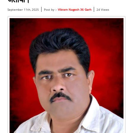
|
|
September 11th, 2025
Post by :-
Vikram Nagesh 36 Garh
24 Views