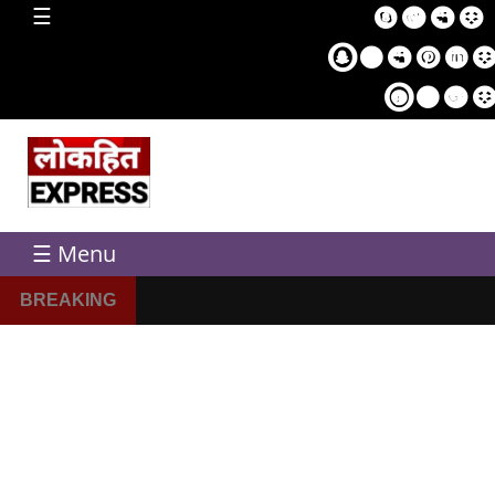
home
☰
Sampl
Pag
☰ Menu
BREAKING