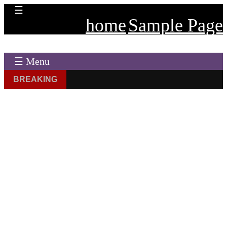
☰
home
Sample Page
☰ Menu
BREAKING