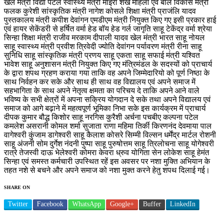
खेल मंत्री विद्या पटेल स्वास्थ्य मंत्री माइरा शेख महिला एवं बाल विकास मंत्री
फलक कुरेशी सांस्कृतिक मंत्री नागेश कोसले शिक्षा मंत्री प्राजंलि यादव
पुस्तकालय मंत्री कपीश देवांगन एमडीएम मंत्री नियुक्त किए गए इसी प्रकार हाई
एवं हायर सेकेंडरी से हर्षित वर्मा हेड बॉय हेड गर्ल जागृति साहू टेकेंद्र वर्मा श्रेया
सिन्हा शिक्षा मंत्री राजीव मरकाम दीपाली यादव खेल मंत्री भारत साहू नोयल
साहू स्वास्थ्य मंत्री प्रवीश त्रिवेदी ज्योति देवांगन पर्यावरण मंत्री रीना साहू
सुनिधि साहू सांस्कृतिक मंत्री प्रणय साहू एकता साहू सफाई मंत्री यश्वित
भावेश साहू अनुशासन मंत्री नियुक्त किए गए मंत्रिमंडल के सदस्यों को प्राचार्य
के द्वारा शपथ ग्रहण कराया गया ताकि वह अपने जिम्मेदारियो को पूर्ण निष्ठा के
साथ निर्वहन कर सके और साथ ही साथ वह विद्यालय एवं अपने समाज में
सहभागिता के साथ अपने नेतृत्व क्षमता का परिचय दे ताकि अपने आने वाले
भविष्य के सभी क्षेत्रों में अपना सक्रिय योगदान दे सके तथा अपने विद्यालय एवं
समाज को आगे बढ़ाने में महत्वपूर्ण भूमिका निभा सके इस कार्यक्रम में प्राचार्य
दीपक कुमार बौद्ध किशोर साहू नरगिस कुरैशी अर्चना पचबीए कल्पना पटेल
कमलेश असरानी कोमल शर्मा सुजाता राणा महिमा तिर्की किरणनंद देवमाया पाल
वागेश्वरी कुंजाम डागेश्वरी साहू कैलाश कोसरे सिम्मी विल्सन धर्मेंद्र मार्टल रोशनी
साहू अंजनी सोम दुर्गेश नंदनी पुष्पा साहू पुरुषोत्तम साहू त्रिलोचना साहू योगेश्वरी
रात्रे तेजस्वी दाऊ भेलेश्वरी कोमरा केवरा ध्रुव योगिता सेन लोकेश साहू हेमंत
सिन्हा एवं समस्त कर्मचारी उपस्थित रहें इस अवसर पर नशा मुक्ति अभियान के
तहत नशे से बचने और अपने समाज को नशा मुक्त करने हेतु शपथ दिलाई गई।
SHARE ON
Twitter
Facebook
WhatsApp
Google+
Buffer
LinkedIn