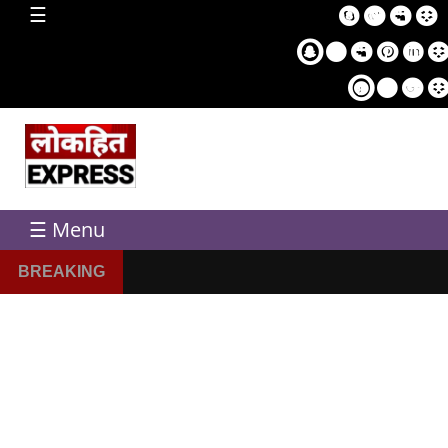
home
☰
Sampl
Pag
☰ Menu
BREAKING