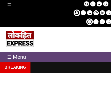
home
☰
Sampl
Pag
☰ Menu
BREAKING