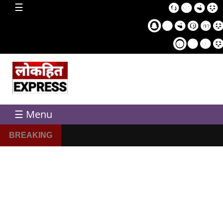
home
☰
Sampl
Pag
☰ Menu
BREAKING