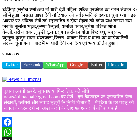
चंडीगढ़ (मनोज शर्मा)
जय मां धारी देवी महिला शक्ति प्रकोष्ठ का गठन सेक्टर 37
सी में हुआ जिसका आशा देवी नौटियाल को सर्वसम्मति से अध्यक्ष चुना गया। इस
अवसर पर अंबिका नेगी को महासचिव व दीपा मेहता को कोषाध्यक्ष बनाया गया
जबकि सुनीता भट्ट,कृष्णा पैन्यूली, अनीता पवार,सुमेधा वशिष्ठ,शोभा
देवली,सरोज रावत,गुड्डी सूजन,सुमन हर्सवाल,गीता बिष्ट,मधु, चंद्रकला
बहुगुणा,कुसुम रावत,चंद्रकला,किरण, कमला बिष्ट व बाला को कार्यकारिणी
सदस्य चुना गया। बाद में मां धारी देवी का दिव्य एवं भव्य कीर्तन हुआ।
SHARE ON
Twitter
Facebook
WhatsApp
Google+
Buffer
LinkedIn
कृपया अपनी खबरें, सूचनाएं या फिर शिकायतें सीधे
news4himachal@gmail.com पर भेजें। इस वेबसाइट पर प्रकाशित लेख
लेखकों, ब्लॉगरों और संवाद सूत्रों के निजी विचार हैं। मीडिया के हर पहलू को
जनता के दरबार में ला खड़ा करने के लिए यह एक सार्वजनिक मंच है।
Facebook