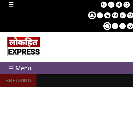
home
☰
Sampl
Pag
☰ Menu
BREAKING