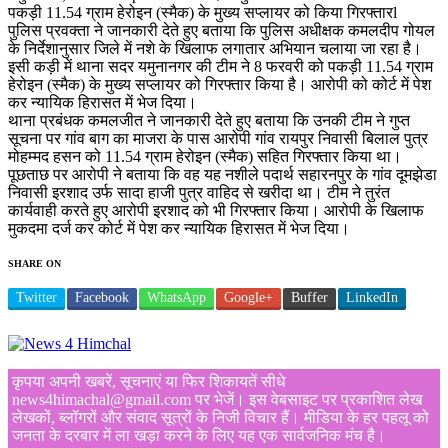
पकड़ी 11.54 ग्राम हेरोइन (स्मैक) के मुख्य सप्लायर को किया गिरफ्तारl
पुलिस प्रवक्ता ने जानकारी देते हुए बताया कि पुलिस अधीक्षक कमलदीप गोयल
के निर्देशानुसार जिले में नशे के खिलाफ लगातार अभियान चलाया जा रहा है।
इसी कड़ी में थाना सदर यमुनानगर की टीम ने 8 फरवरी को पकड़ी 11.54 ग्राम
हेरोइन (स्मैक) के मुख्य सप्लायर को गिरफ्तार किया है। आरोपी को कोर्ट में पेश
कर न्यायिक हिरासत में भेज दिया।
थाना प्रबंधक कमलजीत ने जानकारी देते हुए बताया कि उनकी टीम ने गुप्त
सूचना पर गांव बाग का माजरा के पास आरोपी गांव रायपुर निवासी बिलाल पुत्र
मोहम्मद हसन को 11.54 ग्राम हेरोइन (स्मैक) सहित गिरफ्तार किया था।
पूछताछ पर आरोपी ने बताया कि वह यह नशीले पदार्थ सहारनपुर के गांव दूमझेडा
निवासी इरशाद उर्फ सादा हाजी पुत्र वाहिद से खरीदा था। टीम ने तुरंत
कार्यवाही करते हुए आरोपी इरशाद को भी गिरफ्तार किया। आरोपी के खिलाफ
मुकदमा दर्ज कर कोर्ट में पेश कर न्यायिक हिरासत में भेज दिया।
SHARE ON
Twitter
Facebook
WhatsApp
Google+
Buffer
LinkedIn
कृपया अपनी खबरें, सूचनाएं या फिर शिकायतें सीधे
news4himachal@gmail.com पर भेजें। इस वेबसाइट पर प्रकाशित लेख
लेखकों, ब्लॉगरों और संवाद सूत्रों के निजी विचार हैं। मीडिया के हर पहलू को
जनता के दरबार में ला खड़ा करने के लिए यह एक सार्वजनिक मंच है।