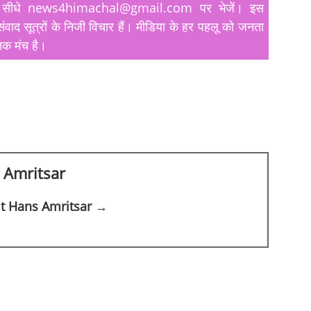
यतें सीधे news4himachal@gmail.com पर भेजें। इस
ंवाद सूत्रों के निजी विचार हैं। मीडिया के हर पहलू को जनता
िक मंच है।
 Amritsar
jit Hans Amritsar →