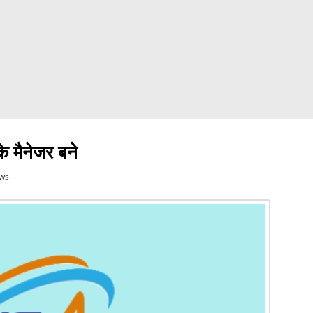
े मैनेजर बने
ews