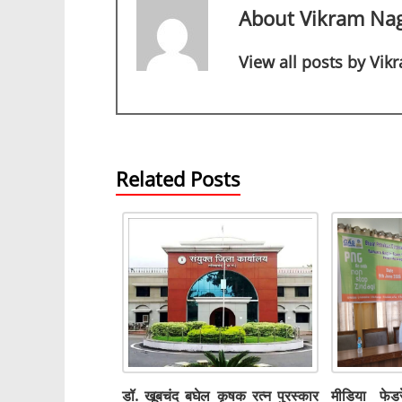
b
A
a
n
d
About Vikram Na
o
p
m
g
s
View all posts by Vi
o
p
er
k
Related Posts
डॉ. खूबचंद बघेल कृषक रत्न पुरस्कार
मीडिया फे