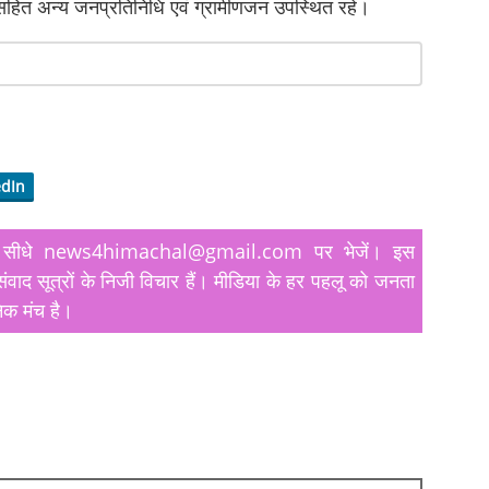
ई सहित अन्य जनप्रतिनिधि एवं ग्रामीणजन उपस्थित रहे।
edIn
यतें सीधे news4himachal@gmail.com पर भेजें। इस
ंवाद सूत्रों के निजी विचार हैं। मीडिया के हर पहलू को जनता
िक मंच है।