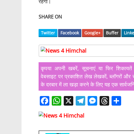
रहेगी।
SHARE ON
Twitter
Facebook
Google+
Buffer
Link
कृपया अपनी खबरें, सूचनाएं या फिर शिका
वेबसाइट पर प्रकाशित लेख लेखकों, ब्लॉगरों और स
के दरबार में ला खड़ा करने के लिए यह एक सार्वजन
F
W
X
T
M
T
S
a
h
el
e
h
h
c
at
e
ss
re
ar
e
s
gr
e
a
e