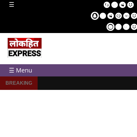
home
☰
Sampl
Pag
☰ Menu
BREAKING