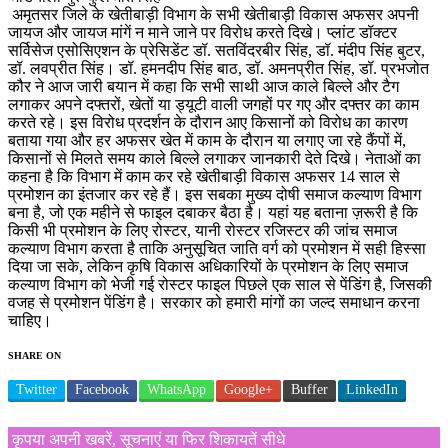
अमृतसर जिले के खेतीबाड़ी विभाग के सभी खेतीबाड़ी विकास अफसर अपनी
जायज और जायज मांगें न माने जाने पर विरोध करते दिखे। प्लांट डॉक्टर
सर्विसेज एसोसिएशन के प्रेसिडेंट डॉ. सतविंदरबीर सिंह, डॉ. मंदीप सिंह बुटर,
डॉ. लवप्रीत सिंह। डॉ. हमनदीप सिंह बाठ, डॉ. अमनप्रीत सिंह, डॉ. प्रभजोत
कौर ने आज जारी बयान में कहा कि सभी साथी आज काले बिल्ले और टैग
लगाकर अपने दफ्तरों, खेतों या ड्यूटी वाली जगहों पर गए और दफ्तर का काम
करते रहे। इस विरोध प्रदर्शन के दौरान आए किसानों को विरोध का कारण
बताया गया और हर अफसर खेत में काम के दौरान या लगाए जा रहे कैंपों में,
किसानों से मिलते समय काले बिल्ले लगाकर जानकारी देते दिखे। नेताओं का
कहना है कि विभाग में काम कर रहे खेतीबाड़ी विकास अफसर 14 साल से
प्रमोशन का इंतजार कर रहे हैं। इस सबका मुख्य दोषी समाज कल्याण विभाग
बना है, जो एक महीने से फाइल दबाकर बैठा है। यहां यह बताना ज़रूरी है कि
किसी भी प्रमोशन के लिए रोस्टर, यानी रोस्टर रजिस्टर की जांच समाज
कल्याण विभाग करता है ताकि अनुसूचित जाति वर्ग को प्रमोशन में सही हिस्सा
दिया जा सके, लेकिन कृषि विकास अधिकारियों के प्रमोशन के लिए समाज
कल्याण विभाग को भेजी गई रोस्टर फाइल पिछले एक साल से पेंडिंग है, जिसकी
वजह से प्रमोशन पेंडिंग है। सरकार को हमारी मांगों का जल्द समाधान करना
चाहिए।
SHARE ON
Twitter
Facebook
WhatsApp
Google+
Buffer
LinkedIn
कृपया अपनी खबरें, सूचनाएं या फिर शिकायतें सीधे