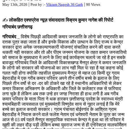
|
|
May 13th, 2026
Post by :-
Vikram Nagesh 36 Garh
90 Views
✍️
लोकहित एक्सप्रेस न्यूज़ संवाददाता विक्रम कुमार नागेश की रिपोर्ट
गरियाबंद छत्तीसगढ़
गरियाबंद
_ विशेष पिछड़ी आदिवासी कमार जनजाति के लोगो को राष्ट्रपति का
दत्तक पुत्र कहा जाता है और इनके विकास और उत्थान के लिए राज्य व केन्द्र
सरकार द्वारा अनेक जनकल्याणकारी योजनाएं संचालित करने की दावा करते
थकती नही सरकार और तो और पीएम जनमन योजना के तहत कमार जनजातियो
को समाज के मुख्यधारा मे लाने के लिए कई कार्यक्रम चलाये जा रहे है इन सबके
बावजूद गरियाबंद जिले के आदिवासी विकासखण्ड मैनपुर क्षेत्र मे कमार जनजाति
के लोगो को सरकार की योजनाओ का लाभ नही मिल पा रहा है यह कहना कोई
गलत नही होगा क्योकि तहसील मुख्यालय मैनपुर से महज 08 किमी दूर ग्राम
बेहराडीह मे एक गरीब कमार परिवार अपने तीन वर्षीय बच्चे के इलाज के लिए
पिछले तीन वर्षो से दर -दर की ठोकरे खा रहे है स्थानीय अधिकारियो से लेकर
कमार विकास अभिकरण के अधिकारी और जिले के कलेक्टर तक से फरियाद
लगा चुके है लेकिन अब तक उन्हे हर जगह निराशा ही हाथ लगी है अब गरीब
कमार परिवार के माता पिता ने थक हारकर छत्तीसगढ़ प्रदेश के स्वास्थ्य मंत्री
श्यामबिहारी जायसवाल एवं मुख्यमंत्री विष्णुदेव साय से गुहार लगाई है कि मेरे
बच्चे का इलाज करावो सरकार। ग्राम पंचायत बोईरगांव के आश्रित ग्राम
बेहराडीह मे निवास करने वाले फलेश नेताम एवं धनेश्वरी नेताम के पुत्र का जन्म
आज से 03 वर्ष पहले मैनपुर सामुदायिक स्वास्थ्य केन्द्र मे हुआ था तो परिवार मे
खुशी की लहर दौड़ पड़ी लेकिन बच्चा युवराज जन्म से ही एनोरेक्टल मालफॉर्मेशन