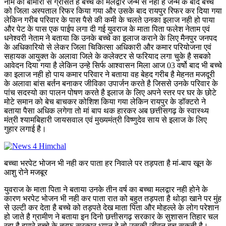
नाम की बीमारी से ग्रसित है बच्चे का मलद्वार जन्म से नही है जन्म के बाद बच्चे
को जिला अस्पताल रिफर किया गया और उसके बाद रायपुर रिफर कर दिया गया
लेकिन गरीब परिवार के पास पैसे की कमी के चलते उनका इलाज नही हो पाया
और पेट के पास एक पाईप लगा दी गई युवराज के माता पिता फलेश नेताम एवं
धनेश्वरी नेताम ने बताया कि उनके बच्चे का इलाज कराने के लिए मैनपुर जनपद
के अधिकारियो से लेकर जिला चिकित्सा अधिकारी और कमार परियोजना एवं
सहायक आयुक्त के अलावा जिले के कलेक्टर से फरियाद लगा चुके है सबको
आवेदन दिया गया है लेकिन उन्हे सिर्फ आश्वासन मिला आज 03 वर्षो बाद भी बच्चे
का इलाज नही हो पाय कमार परिवार ने बताया वह बेहद गरीब है मेहनत मजदूरी
के अलावा बांस बर्तन बनाकर जीविका उपार्जन करते है जिससे उनके परिवार के
पांच सदस्यो का पालन पोषण करते है इलाज के लिए अपने स्तर पर घर के छोटे
मोटे समान को बेच बाचकर कोशिश किया गया लेकिन रायपुर के डॉक्टरो ने
बताया पैसा अधिक लगेगा तो मां बाप थक हारकर अब छत्तीसगढ़ के स्वास्थ्य
मंत्री श्यामबिहारी जायसवाल एवं मुख्यमंत्री विष्णुदेव साय से इलाज के लिए
गुहार लगाई है।
बच्चा भरपेट भोजन भी नही कर पाता हर निवाले पर तड़पता है मां-बाप खून के
आशु रोने मजबूर
युवराज के माता पिता ने बताया उनके तीन वर्ष का बच्चा मलद्वार नही होने के
कारण भरपेट भोजन भी नही कर पाता रात को बहुत तड़पता है थोड़ा खाने पर मुंह
से उल्टी कर देता है बच्चे को तड़पते देख माता पिता और मोहल्ले के लोग परेशान
हो जाते है ग्रामीण ने बताया इन दिनो छत्तीसगढ़ सरकार के सुशासन तिहार चल
रहा है हमारे बच्चे के तरफ सरकार ध्यान दे तो उसकी जीवन बच सकती है।