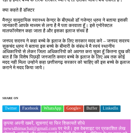
क्या कहते है डॉक्टर
मैनपुर सामुदायिक स्वास्थ्य केन्द्र के बीएमओ डॉ गजेन्द्र ध्रुव ने बताया इसकी
जानकारी आपके माध्यम से लगा है मै पता करवाता हूॅ। इसे एनोरेक्टल
मालफॉरमेशन कहा जाता है और इसका इलाज संभव है
जनपद सदस्य ने कहा बच्चे के इलाज के लिए सरकार मदद करे – जनपद सदस्य
सुकचंद ध्रुव ने बताया इस बच्चे के बीमारी के संबंध मे मै स्वयं स्थानीय
अधिकारियो से लेकर जिला अधिकारियो को अवगत करा चुका हूॅ कितना दुख की
बात है कि विशेष पिछड़ी जनजाति कमार बच्चे के इलाज के लिए अब तक कोई
मदद नही मिला उन्होने कहा छत्तीसगढ़ सरकार को चाहिए की इस बच्चे के इलाज
कराने मे मदद किया जाये।
SHARE ON
Twitter
Facebook
WhatsApp
Google+
Buffer
LinkedIn
कृपया अपनी खबरें, सूचनाएं या फिर शिकायतें सीधे
news4himachal@gmail.com पर भेजें। इस वेबसाइट पर प्रकाशित लेख