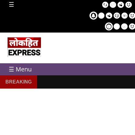
home
☰
Sampl
Pag
☰ Menu
BREAKING