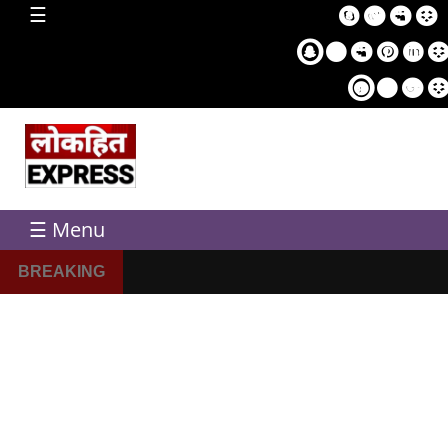
home
☰
Sampl
Pag
☰ Menu
BREAKING