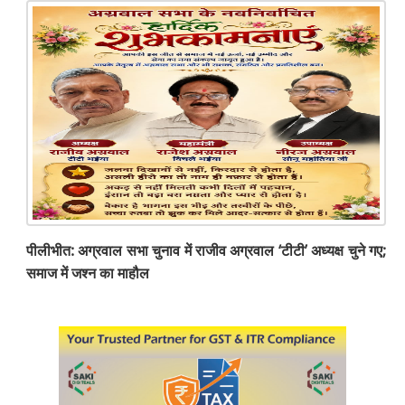
पीलीभीत: अग्रवाल सभा चुनाव में राजीव अग्रवाल ‘टीटी’ अध्यक्ष चुने गए;
समाज में जश्न का माहौल