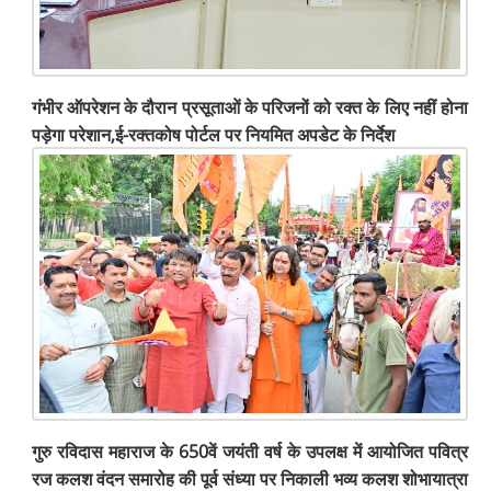
गंभीर ऑपरेशन के दौरान प्रसूताओं के परिजनों को रक्त के लिए नहीं होना
पड़ेगा परेशान,ई-रक्तकोष पोर्टल पर नियमित अपडेट के निर्देश
गुरु रविदास महाराज के 650वें जयंती वर्ष के उपलक्ष में आयोजित पवित्र
रज कलश वंदन समारोह की पूर्व संध्या पर निकाली भव्य कलश शोभायात्रा