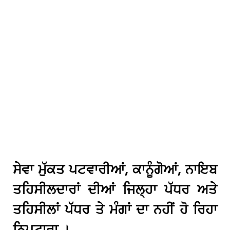
ਸੇਵਾ ਮੁੱਕਤ ਪਟਵਾਰੀਆਂ, ਕਾਨੂੰਗੋਆਂ, ਨਾਇਬ
ਤਹਿਸੀਲਦਾਰਾਂ ਦੀਆਂ ਜਿਲ੍ਹਾ ਪੱਧਰ ਅਤੇ
ਤਹਿਸੀਲਾਂ ਪੱਧਰ ਤੇ ਮੰਗਾਂ ਦਾ ਨਹੀਂ ਹੋ ਰਿਹਾ
ਨਿਪਟਾਰਾ ।