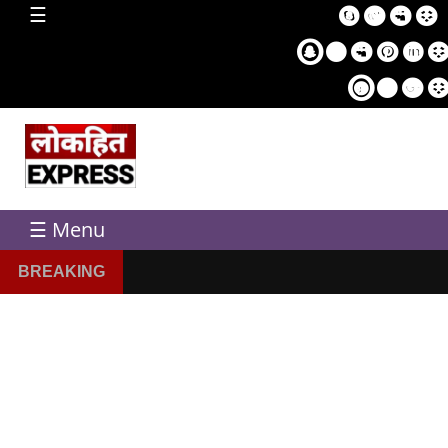
home
☰
Sampl
Pag
☰ Menu
BREAKING