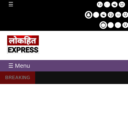
home
☰
Sampl
Pag
☰ Menu
BREAKING