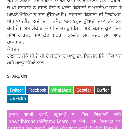
ਰੂਸ ਦੀ ਲੜਾਈ ਦੌਰਾਨ ਖਾਦਾਂ ਦੇ ਰੇਟ ਅਸਮਾਨ ਛੂਹਣ ਲੱਗੇ ਸਨ ।ਪਰ ਬੀ
ਜੇ ਪੀ ਸਰਕਾਰ ਨੇ ਸਸਤੇ ਰੇਟਾਂ ਤੇ ਖਾਦਾਂ ਕਿਸਾਨਾਂ ਨੂੰ ਮਹਈਆ ਕਰਾ ਕੇ
ਆਪਣੇ ਮੋਡਿਆਂ ਤੇ ਭਾਰ ਚੁੱਕਿਆ ਹੈ। ਸਰਕਾਰ ਕਿਸਾਨਾਂ ਦੀ ਵੈਲਫੇਅਰ,
ਅੱਪਲਿਪਟਮੈਟ ਅਤੇ ਇੰਪਾਵਰਮੈਟ ਲਈ ਬਹੁਤ ਡੂੰਘਾਈ ਨਾਲ ਕੰਮ ਕਰ
ਰਹੀ ਹੈ। ਇਸ ਮੌਕੇ ਬੀ ਜੇ ਪੀ ਦੇ ਜਗਰੂਪ ਸਿੰਘ ਅਤੇ ਕਿਸਾਨ ਕੁਲਵਿੰਦਰ
ਸਿੰਘ, ਵਰਿੰਦਰ ਸਿੰਘ ਕੋਟ ਖਹਿਰਾ , ਕੁਲਵੰਤ ਸਿੰਘ ਮੇਜਰ ਸਿੰਘ ਆਦਿ
ਹਾਜ਼ਰ ਸਨ।
ਕੈਪਸ਼ਨ
ਗੱਲਬਾਤ ਮੌਕੇ ਬੀ ਜੇ ਪੀ ਦੇ ਸੀਨੀਅਰ ਆਗੂ ਡਾ. ਨਿਰਮਲ ਸਿੰਘ ਕਿਸਾਨਾਂ
ਅਤੇ ਆੜ੍ਹਤੀਆਂ ਨਾਲ
SHARE ON
Twitter
Facebook
WhatsApp
Google+
Buffer
LinkedIn
कृपया अपनी खबरें, सूचनाएं या फिर शिकायतें सीधे
news4himachal@gmail.com पर भेजें। इस वेबसाइट पर
प्रकाशित लेख लेखकों, ब्लॉगरों और संवाद सूत्रों के निजी विचार हैं।