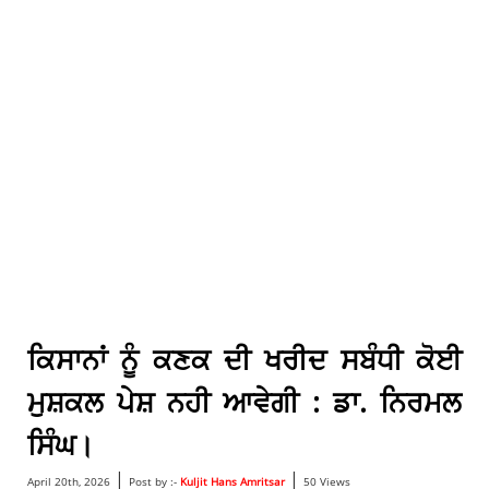
ਕਿਸਾਨਾਂ ਨੂੰ ਕਣਕ ਦੀ ਖਰੀਦ ਸਬੰਧੀ ਕੋਈ
ਮੁਸ਼ਕਲ ਪੇਸ਼ ਨਹੀ ਆਵੇਗੀ : ਡਾ. ਨਿਰਮਲ
ਸਿੰਘ।
|
|
April 20th, 2026
Post by :-
Kuljit Hans Amritsar
50 Views