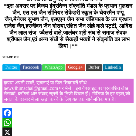
*इस अवसर पर विजय इंद्रदिन्न संक्रांति मंडल के प्रधान गुलशन
जैन, एस एस जैन सीनियर सेकेंडरी स्कूल के चेयरमैन पप्पू
जैन,मैनेजर सुभाष जैन, एसएएन जैन सभा जंडियाला के उप प्रधान
राजेश जैन,हरजीवन जैन गोराया,रक्षित जैन लोहे वाले पट्टी, आदिश
जैन लाल संज ज्वैलर्स वाले,जालंधर श्री संघ से समाज सेवक
श्रीपाल जैन,एवं अन्य संघों से सैकड़ों भक्तों ने संक्रांति का लाभ
लिया।**
SHARE ON
Twitter
Facebook
WhatsApp
Google+
Buffer
LinkedIn
कृपया अपनी खबरें, सूचनाएं या फिर शिकायतें सीधे
news4himachal@gmail.com पर भेजें। इस वेबसाइट पर प्रकाशित लेख
लेखकों, ब्लॉगरों और संवाद सूत्रों के निजी विचार हैं। मीडिया के हर पहलू को
जनता के दरबार में ला खड़ा करने के लिए यह एक सार्वजनिक मंच है।
Facebook
WhatsApp