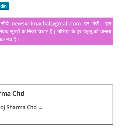
edIn
यतें सीधे news4himachal@gmail.com पर भेजें। इस
ंवाद सूत्रों के निजी विचार हैं। मीडिया के हर पहलू को जनता
िक मंच है।
rma Chd
anoj Sharma Chd →