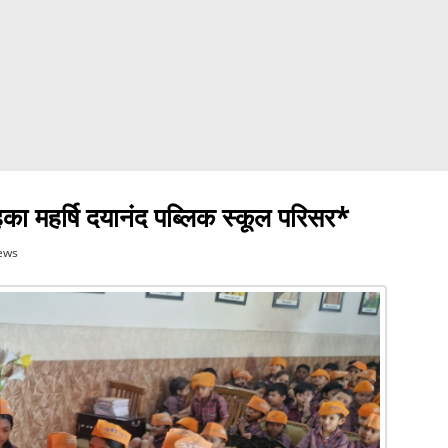
 महका महर्षि दयानंद पब्लिक स्कूल परिसर*
ews