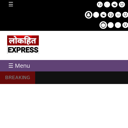
home
☰
Sampl
Pag
☰ Menu
BREAKING