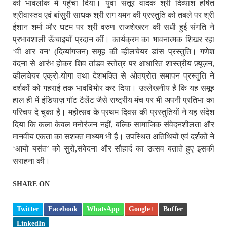
को भावलोक में पहुँचा दिया। युवा संतूर वादक श्री दिव्यांश हर्षित
श्रीवास्तव एवं बांसुरी साधक श्री राग यमन की प्रस्तुति को तबले पर श्री
ईशान शर्मा और घटम पर श्री वरुण राजशेखरन की सधी हुई संगति ने
प्रभावशाली ऊँचाइयाँ प्रदान कीं। कार्यक्रम का भावनात्मक शिखर रहा
‘वी आर वन’ (दिव्यांगजन) समूह की व्हीलचेयर डांस प्रस्तुति। गणेश
वंदना से आरंभ होकर शिव तांडव स्तोत्र पर आधारित शास्त्रीय फ़्यूज़न,
व्हीलचेयर एक्रो-योगा तथा देशभक्ति से ओतप्रोत समापन प्रस्तुति ने
दर्शकों को गहराई तक भावविभोर कर दिया। उल्लेखनीय है कि यह समूह
हाल ही में इंडियाज़ गॉट टैलेंट जैसे राष्ट्रीय मंच पर भी अपनी प्रतिभा का
परिचय दे चुका है। महोत्सव के प्रथम दिवस की प्रस्तुतियों ने यह संदेश
दिया कि कला केवल मनोरंजन नहीं, बल्कि सामाजिक संवेदनशीलता और
मानवीय एकता का सशक्त माध्यम भी है। उपस्थित अतिथियों एवं दर्शकों ने
‘आयो बसंत’ को सुरों,संवेदना और सौहार्द का उत्सव बताते हुए इसकी
सराहना की।
SHARE ON
Twitter
Facebook
WhatsApp
Google+
Buffer
LinkedIn