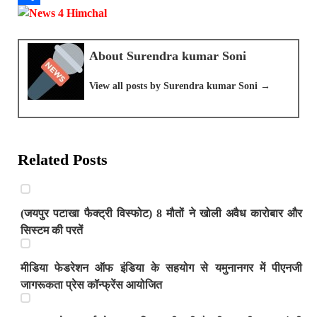
o
A
e
s
h
S
k
p
g
s
r
h
About Surendra kumar Soni
p
r
e
e
a
a
n
a
r
View all posts by Surendra kumar Soni →
m
g
d
e
e
s
r
Related Posts
(जयपुर पटाखा फैक्ट्री विस्फोट) 8 मौतों ने खोली अवैध कारोबार और
सिस्टम की परतें
मीडिया फेडरेशन ऑफ इंडिया के सहयोग से यमुनानगर में पीएनजी
जागरूकता प्रेस कॉन्फ्रेंस आयोजित