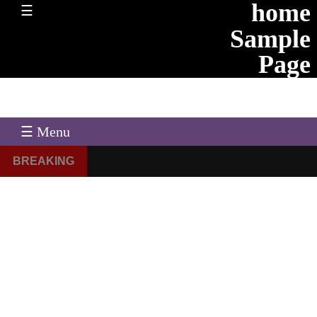
home
☰
Sample
Page
☰ Menu
BREAKING