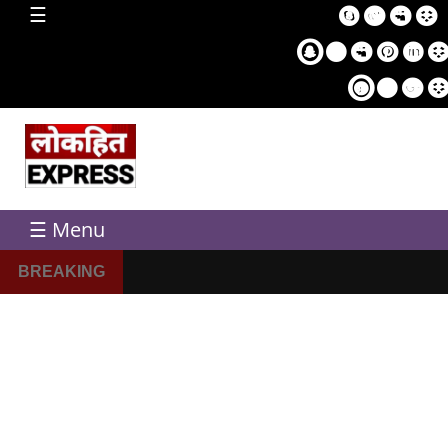
home
☰
Sampl
Pag
☰ Menu
BREAKING