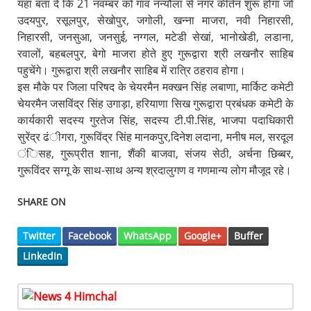
यहां बता दे कि 21 नवम्बर को गांव नन्यौला से नगर कीर्तन शुरू होगा जो
उदयपुर, रसूलपुर, सेखोपुर, जगोली, खन्ना माजरा, नवी निहारसी,
निहारसी, जनसुआ, जनसुई, नग्गल, मटेडी सेखां, भानोखेडी, लडाना,
रवालों, बहबलपुर, बेगो माजरा होते हुए गुरूद्वारा श्री लखनौर साहिब
पहुचेंगे। गुरूद्वारा श्री लखनौर साहिब में रात्रि ठहराव होगा।
इस मौके पर जिला परिषद के चेयरमैन मक्खन सिंह लबाणा, मार्किट कमेटी
चेयरमैन जसविंद्र सिंह उगाड़ा, हरियाणा सिख गुरूद्वारा प्रबंधक कमेटी के
कार्यकारी सदस्य गुरतेज सिंह, सदस्य टी.पी.सिंह, भाजपा पदाधिकारी
सुरेंद्र ढंीगरा, गुरूविंद्र सिंह मानकपुर,दिनेश लदाना, मनीष मल, सरदूल
ंिसह, गुरूप्रीत शाना, शैंकी बाजवा, संजय सेठी, अर्चना छिब्बर,
गुरूविंदर सग्गू के साथ-साथ अन्य श्रदालुगण व गणमान्य लोग मौजूद रहे।
SHARE ON
Twitter
Facebook
WhatsApp
Google+
Buffer
LinkedIn