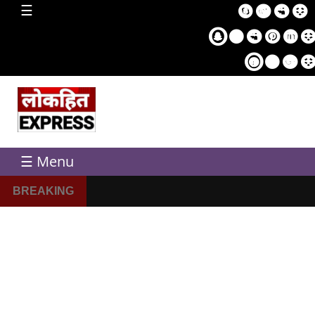
home
☰
Sampl
Pag
☰ Menu
BREAKING