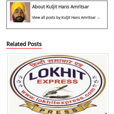
e
s
gr
e
a
e
About Kuljit Hans Amritsar
b
A
a
n
d
o
p
m
g
s
View all posts by Kuljit Hans Amritsar →
o
p
er
k
Related Posts