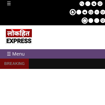
home
☰
Sampl
Pag
☰ Menu
BREAKING