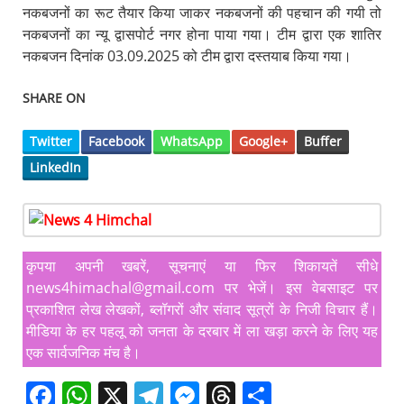
नकबजनों का रूट तैयार किया जाकर नकबजनों की पहचान की गयी तो
नकबजनों का न्यू द्वासपोर्ट नगर होना पाया गया। टीम द्वारा एक शातिर
नकबजन दिनांक 03.09.2025 को टीम द्वारा दस्तयाब किया गया।
SHARE ON
Twitter
Facebook
WhatsApp
Google+
Buffer
LinkedIn
कृपया अपनी खबरें, सूचनाएं या फिर शिकायतें सीधे
news4himachal@gmail.com पर भेजें। इस वेबसाइट पर
प्रकाशित लेख लेखकों, ब्लॉगरों और संवाद सूत्रों के निजी विचार हैं।
मीडिया के हर पहलू को जनता के दरबार में ला खड़ा करने के लिए यह
एक सार्वजनिक मंच है।
F
W
X
T
M
T
S