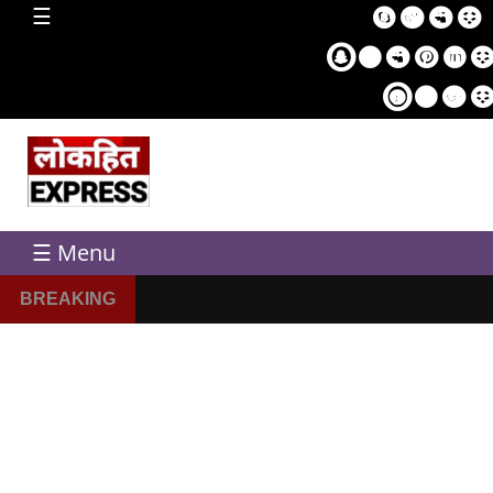
home
☰
Sampl
Pag
☰ Menu
BREAKING