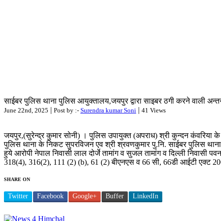
साईबर पुलिस थाना पुलिस आयुक्तालय,जयपुर द्वारा साइबर ठगी करने वाली अन्तराष
|
|
June 22nd, 2025
Post by :-
Surendra kumar Soni
41 Views
जयपुर,(सुरेन्द्र कुमार सोनी) । पुलिस उपायुक्त (अपराध) श्री कुन्दन कंवरिया के
पुलिस थाना के निकट सुपरविजन एव श्री श्रवणकुमार पु.नि. साईबर पुलिस थाना क
हुये आरोपी नेपाल निवासी लाल दोर्जे तामांग व सुजल तामांग व दिल्ली निवासी पव
318(4), 316(2), 111 (2) (b), 61 (2) बीएनएस व 66 सी, 66डी आईटी एक्ट 200
SHARE ON
Twitter
Facebook
Google+
Buffer
LinkedIn