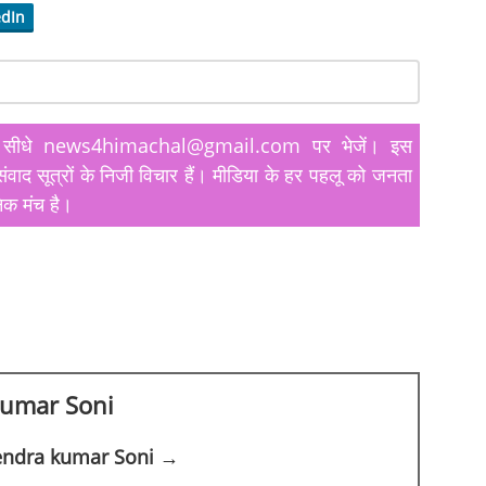
edIn
यतें सीधे news4himachal@gmail.com पर भेजें। इस
ंवाद सूत्रों के निजी विचार हैं। मीडिया के हर पहलू को जनता
िक मंच है।
kumar Soni
rendra kumar Soni →