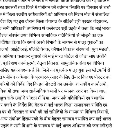
े अधिकाधिक पंजीयन के संबंध में समीक्षा बैठक आयोजित की गई बैठक में
्ध अवसरों तथा जिले में पंजीयन की वर्तमान स्थिति पर विस्तार से चर्चा
क में जिला स्तरीय अधिकारियों को अभियान को मिशन मोड में संचालित
र्देश दिए गए इस दौरान जिला पंचायत के सीईओ श्री प्रखर चंद्राकर,
े सभी अधिकारी उपस्थित थे कलेक्टर श्री उइके ने कहा कि माई भारत
ास, कौशल संवर्धन तथा विभिन्न सामाजिक गतिविधियों से जोड़ने का एक
 निर्देशित किया कि अपने-अपने विभागों के माध्यम से पात्र युवाओं का
्यालयों, आईटीआई, पॉलीटेक्निक, कौशल विकास संस्थानों, युवा मंडलों,
ेष अभियान चलाकर युवाओं को माई भारत पोर्टल से जोड़ा जाए उन्होंने
 प्रशिक्षण कार्यक्रमों, नेतृत्व विकास, सामुदायिक सेवा एवं विभिन्न
सलिए यह आवश्यक है कि जिले का प्रत्येक पात्र युवा इस प्लेटफॉर्म से
त पंजीयन अभियान के प्रचार-प्रसार के लिए तैयार किए गए पोस्टर का
ारियों को निर्देश दिए कि इन पोस्टरों का उपयोग शासकीय कार्यालयों,
ीय निकायों तथा अन्य सार्वजनिक स्थलों पर व्यापक स्तर पर किया जाए,
 सके उन्होंने सोशल मीडिया, जनसंपर्क गतिविधियों एवं स्थानीय
र करने के निर्देश दिए‌ बैठक में माई भारत जिला सलाहकार समिति एवं
भी विस्तार से चर्चा की गई समितियों के माध्यम से विभिन्न विभागों,
 तथा अन्य संबंधित हितधारकों के बीच बेहतर समन्वय स्थापित कर माई भारत
ी उइके ने सभी विभागों के समन्वय से माई भारत अभियान को जनभागीदारी