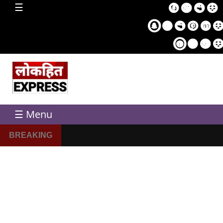
home
☰
Sampl
Pag
☰ Menu
BREAKING