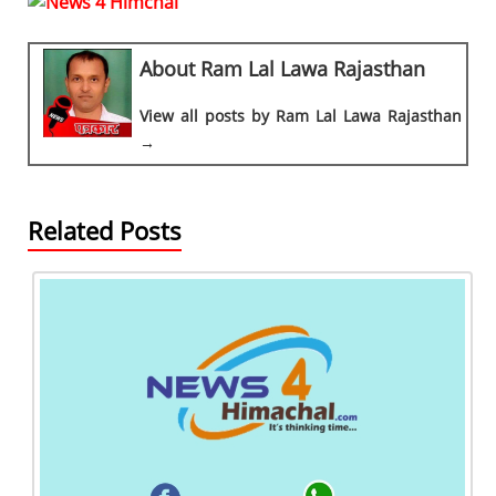
c
at
e
ss
re
ar
e
s
gr
e
a
e
About Ram Lal Lawa Rajasthan
b
A
a
n
d
o
p
m
g
s
View all posts by Ram Lal Lawa Rajasthan
→
o
p
er
k
Related Posts