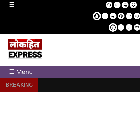
home
☰
Sampl
Pag
☰ Menu
BREAKING