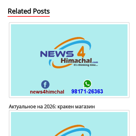
k
Related Posts
Актуальное на 2026: кракен магазин