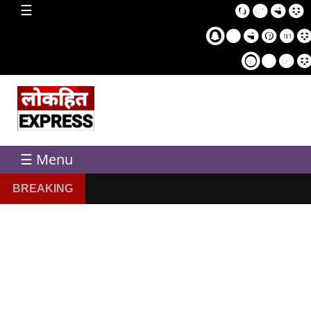
home
☰
Sampl
Pag
☰ Menu
BREAKING