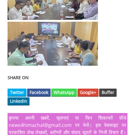
SHARE ON
Twitter
Facebook
WhatsApp
Google+
Buffer
LinkedIn
कृपया अपनी खबरें, सूचनाएं या फिर शिकायतें सीधे
news4himachal@gmail.com पर भेजें। इस वेबसाइट पर
प्रकाशित लेख लेखकों, ब्लॉगरों और संवाद सूत्रों के निजी विचार हैं।