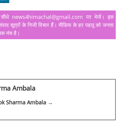
यतें सीधे news4himachal@gmail.com पर भेजें। इस
ंवाद सूत्रों के निजी विचार हैं। मीडिया के हर पहलू को जनता
िक मंच है।
rma Ambala
shok Sharma Ambala →