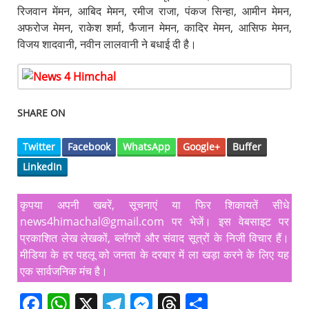
रिजवान मेंमन, आबिद मेमन, रमीज राजा, पंकज सिन्हा, आमीन मेमन,
अफरोज मेमन, राकेश शर्मा, फैजान मेमन, कादिर मेमन, आसिफ मेमन,
विजय शादवानी, नवीन लालवानी ने बधाई दी है।
SHARE ON
Twitter
Facebook
WhatsApp
Google+
Buffer
LinkedIn
कृपया अपनी खबरें, सूचनाएं या फिर शिकायतें सीधे
news4himachal@gmail.com पर भेजें। इस वेबसाइट पर
प्रकाशित लेख लेखकों, ब्लॉगरों और संवाद सूत्रों के निजी विचार हैं।
मीडिया के हर पहलू को जनता के दरबार में ला खड़ा करने के लिए यह
एक सार्वजनिक मंच है।
F
W
X
T
M
T
S