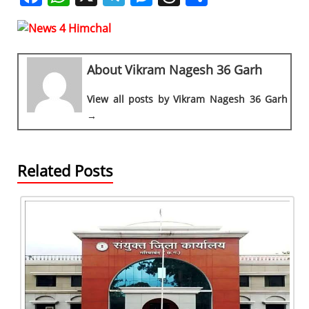
a
h
el
e
h
h
c
at
e
ss
re
ar
e
s
gr
e
a
e
About Vikram Nagesh 36 Garh
b
A
a
n
d
o
p
m
g
s
View all posts by Vikram Nagesh 36 Garh
→
o
p
er
k
Related Posts