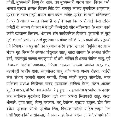
जोशी, मुख्यमंत्री विष्णु देव साय, उप मुख्यमंत्री अरुण साव, विजय शर्मा,
भाजपा प्रदेश अध्यक्ष किरण सिंह देव, रायपुर सांसद बृजमोहन अग्रवाल,
प्रदेश के खाद्य मंत्री दयाल दास बघेल सहित प्रदेश के सभी वरिष्ठजनों
के प्रति आभार व्यक्त किया है उन्होंने कहा कि एफसीआई कंसल्टेटिव
कमेटी के सदस्य के रूप में वे पूरी जिम्मेदारी और सक्रियता के साथ कार्य
करेंगे खाद्यान्न वितरण, भंडारण और सार्वजनिक वितरण प्रणाली से जुड़े
मुद्दों को गंभीरता से उठाते हुए आम उपभोक्ताओं की समस्याओं और सुझावों
को विभाग तक पहुंचाने का प्रयास करेंगे इधर, उनकी नियुक्ति पर राज्य
भंडार गृह निगम के अध्यक्ष चंदूलाल साहू, खाद्य आयोग के अध्यक्ष संदीप
शर्मा, महासमुंद सांसद रूपकुमारी चौधरी, राजिम विधायक रोहित साहू, पूर्व
विधायक संतोष उपाध्याय, जिला भाजपा अध्यक्ष अनिल चंद्राकर,
महामंत्री आशीष शर्मा, चंद्रशेखर साहू, कोषाध्यक्ष अजय रोहरा, आईटी
सेल संभाग प्रभारी सागर मयाणी, जिला मंत्री सुरेंद्र सोनटेके, नगर
पालिका अध्यक्ष रिखीराम यादव, उपाध्यक्ष आसिफ मेमन, मंडल अध्यक्ष
सुमित पारख, वरिष्ठ नेता बलदेव सिंह हुंदल, सहकारिता प्रकोष्ठ के प्रदेश
सह संयोजक मुरलीधर सिन्हा, पूर्व नपा अध्यक्ष मिलेश्वरी साहू, अनूप
भोसले, पुष्पा साहू, विष्णु मरकाम, मधु देवांगन, प्रह्लाद ठाकुर, खेम सिंह
बघेल, प्रकाश सोनी, प्रतीक सिंह, प्रियंका सोनी, सहित राइस मिल
एसोसिएशन दिनेश सांकला, विकास साहू, वैभव अग्रवाल, संदीप धामेजनी,