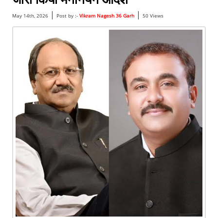
|
|
May 14th, 2026
Post by :-
Vikram Nagesh 36 Garh
50 Views