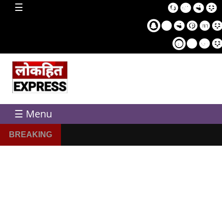
home
☰
Sampl
Pag
☰ Menu
BREAKING