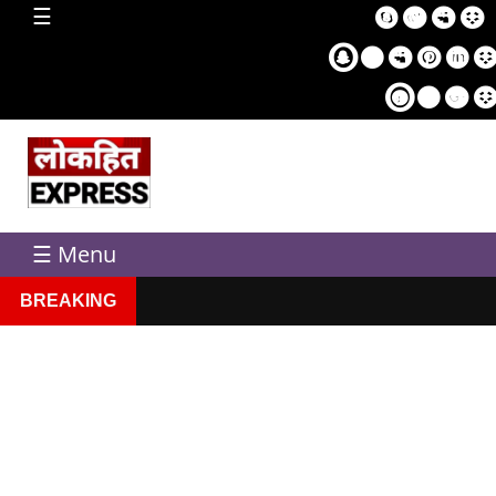
home
☰
Sampl
Pag
☰ Menu
BREAKING