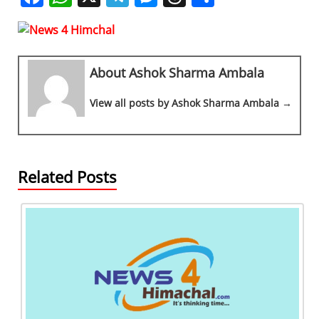
a
h
el
e
h
h
c
at
e
ss
re
ar
e
s
gr
e
a
e
About Ashok Sharma Ambala
b
A
a
n
d
o
p
m
g
s
View all posts by Ashok Sharma Ambala →
o
p
er
k
Related Posts