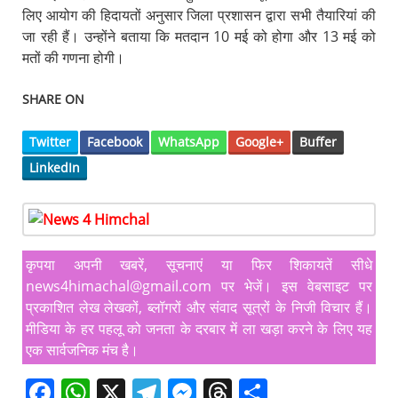
लिए आयोग की हिदायतों अनुसार जिला प्रशासन द्वारा सभी तैयारियां की
जा रही हैं। उन्होंने बताया कि मतदान 10 मई को होगा और 13 मई को
मतों की गणना होगी।
SHARE ON
Twitter
Facebook
WhatsApp
Google+
Buffer
LinkedIn
कृपया अपनी खबरें, सूचनाएं या फिर शिकायतें सीधे
news4himachal@gmail.com पर भेजें। इस वेबसाइट पर
प्रकाशित लेख लेखकों, ब्लॉगरों और संवाद सूत्रों के निजी विचार हैं।
मीडिया के हर पहलू को जनता के दरबार में ला खड़ा करने के लिए यह
एक सार्वजनिक मंच है।
F
W
X
T
M
T
S