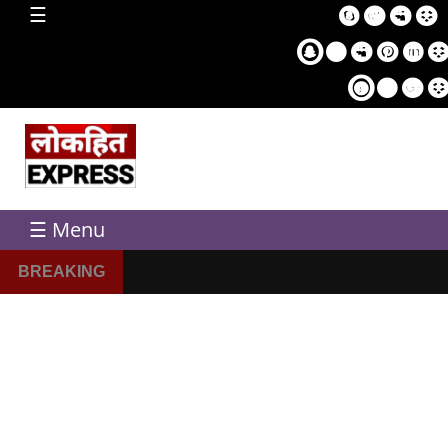
home
☰
Sampl
Pag
☰ Menu
BREAKING