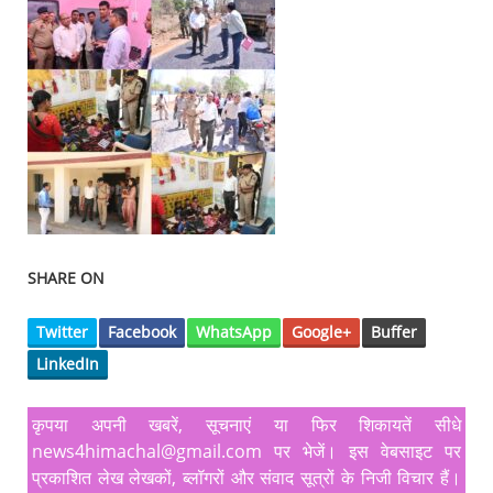
SHARE ON
Twitter
Facebook
WhatsApp
Google+
Buffer
LinkedIn
कृपया अपनी खबरें, सूचनाएं या फिर शिकायतें सीधे
news4himachal@gmail.com पर भेजें। इस वेबसाइट पर
प्रकाशित लेख लेखकों, ब्लॉगरों और संवाद सूत्रों के निजी विचार हैं।