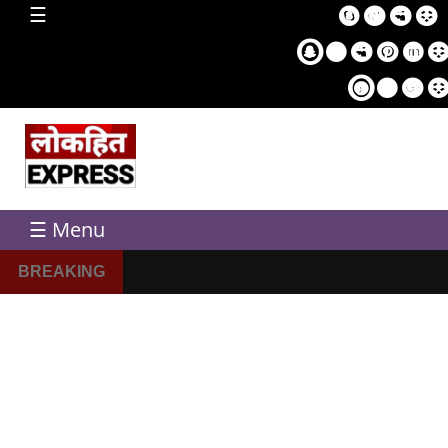
home
☰
Sampl
Pag
☰ Menu
BREAKING