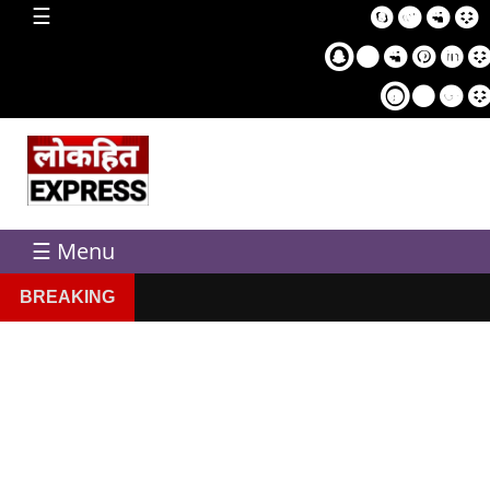
home
☰
Sampl
Pag
☰ Menu
BREAKING