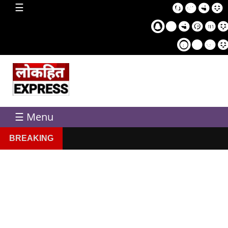
home
☰
Sampl
Pag
☰ Menu
BREAKING